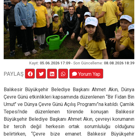
Kayıt
:
05.06.2026 17:09
- Son Güncelleme:
08.08.2026 18:39
PAYLAŞ
Yorum Yap
Balıkesir Büyükşehir Belediye Başkanı Ahmet Akın, Dünya
Çevre Günü etkinlikleri kapsamında düzenlenen “Bir Fidan Bin
Umut" ve Dünya Çevre Günü Açılış Programı”na katıldı. Çamlık
Tepesi’nde düzenlenen törende konuşan Balıkesir
Büyükşehir Belediye Başkanı Ahmet Akın, çevreyi korumanın
bir tercih değil herkesin ortak sorumluluğu olduğunu
belirtirken, “Çevre bize emanet. Balıkesir Büyükşehir