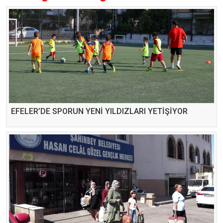
EFELER’DE SPORUN YENİ YILDIZLARI YETİŞİYOR