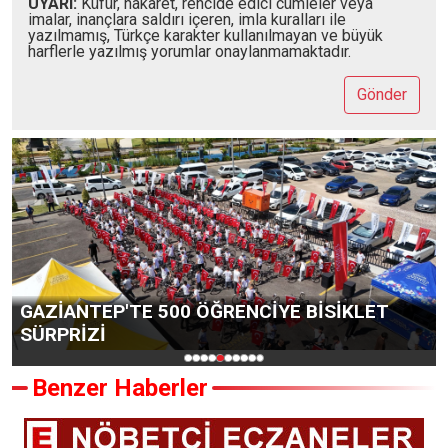
UYARI:
Küfür, hakaret, rencide edici cümleler veya
imalar, inançlara saldırı içeren, imla kuralları ile
yazılmamış, Türkçe karakter kullanılmayan ve büyük
harflerle yazılmış yorumlar onaylanmamaktadır.
Gönder
NCİYE BİSİKLET
TOROSLAR BELEDİYESİ’ND
KONFORLU ULAŞIM İÇİN B
Benzer Haberler