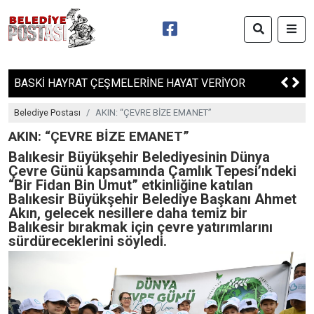
SEKA KÂĞIT MÜZESİ, 2025’TE 185 BİN ZİYARETÇİ AĞIRLADI
Belediye Postası
AKIN: “ÇEVRE BİZE EMANET”
AKIN: “ÇEVRE BİZE EMANET”
Balıkesir Büyükşehir Belediyesinin Dünya
Çevre Günü kapsamında Çamlık Tepesi’ndeki
“Bir Fidan Bin Umut” etkinliğine katılan
Balıkesir Büyükşehir Belediye Başkanı Ahmet
Akın, gelecek nesillere daha temiz bir
Balıkesir bırakmak için çevre yatırımlarını
sürdüreceklerini söyledi.