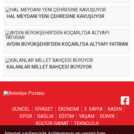
HAL MEYDANI YENİ ÇEHRESİNE KAVUŞUYOR
AYDIN BÜYÜKŞEHİR'DEN KOÇARLI’DA ALTYAPI YATIRIMI
KALANLAR MİLLET BAHÇESİ BÜYÜYOR
GÜNCEL
SİYASET
EKONOMİ
3. SAYFA
KADIN
SPOR
SAĞLIK
EĞİTİM
YAŞAM
DÜNYA
KÜLTÜR-SANAT
TEKNOLOJİ
İnternet sayfamızda, kullanımınızı en verimli hale