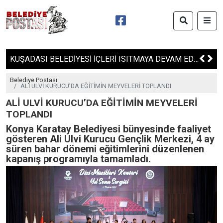
KUŞADASI BELEDİYESİ İÇLERİ ISITMAYA DEVAM EDİYOR
Belediye Postası
ALİ ULVİ KURUCU’DA EĞİTİMİN MEYVELERİ TOPLANDI
ALİ ULVİ KURUCU’DA EĞİTİMİN MEYVELERİ
TOPLANDI
Konya Karatay Belediyesi bünyesinde faaliyet
gösteren Ali Ulvi Kurucu Gençlik Merkezi, 4 ay
süren bahar dönemi eğitimlerini düzenlenen
kapanış programıyla tamamladı.