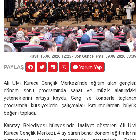
Kayıt
:
15.06.2026 12:23
- Son Güncelleme:
09.08.2026 03:39
PAYLAŞ
Yorum Yap
Ali Ulvi Kurucu Gençlik Merkezi’nde eğitim alan gençler,
dönem sonu programında sanat ve müzik alanındaki
yeteneklerini ortaya koydu. Sergi ve konserle taçlanan
programda kursiyerlerin çalışmaları katılımcılardan büyük
beğeni topladı.
Karatay Belediyesi bünyesinde faaliyet gösteren Ali Ulvi
Kurucu Gençlik Merkezi, 4 ay süren bahar dönemi eğitimlerini