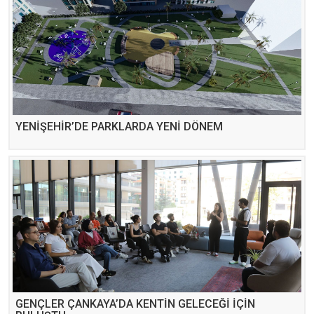
YENİŞEHİR’DE PARKLARDA YENİ DÖNEM
GENÇLER ÇANKAYA’DA KENTİN GELECEĞİ İÇİN