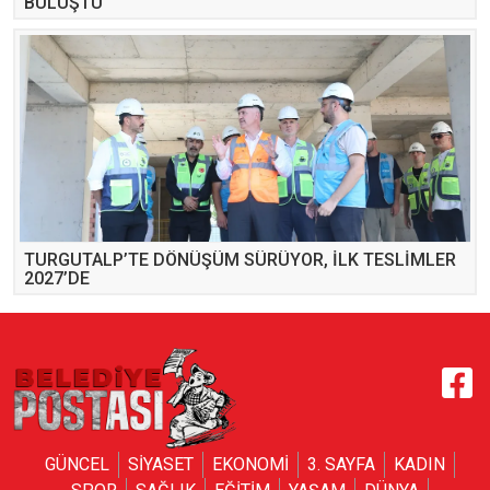
BULUŞTU
TURGUTALP’TE DÖNÜŞÜM SÜRÜYOR, İLK TESLİMLER
2027’DE
GÜNCEL
SİYASET
EKONOMİ
3. SAYFA
KADIN