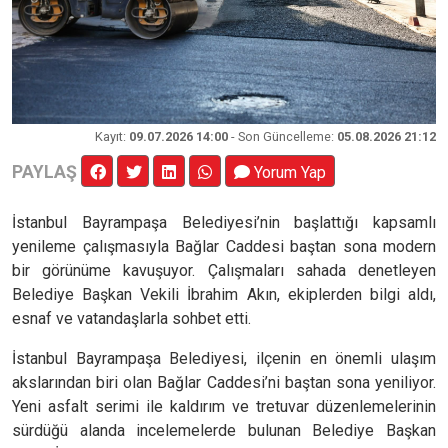
Kayıt
:
09.07.2026 14:00
- Son Güncelleme:
05.08.2026 21:12
PAYLAŞ
Yorum Yap
İstanbul Bayrampaşa Belediyesi’nin başlattığı kapsamlı
yenileme çalışmasıyla Bağlar Caddesi baştan sona modern
bir görünüme kavuşuyor. Çalışmaları sahada denetleyen
Belediye Başkan Vekili İbrahim Akın, ekiplerden bilgi aldı,
esnaf ve vatandaşlarla sohbet etti.
İstanbul Bayrampaşa Belediyesi, ilçenin en önemli ulaşım
akslarından biri olan Bağlar Caddesi’ni baştan sona yeniliyor.
Yeni asfalt serimi ile kaldırım ve tretuvar düzenlemelerinin
sürdüğü alanda incelemelerde bulunan Belediye Başkan