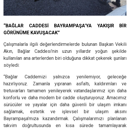
“BAĞLAR CADDESİ BAYRAMPAŞA’YA YAKIŞIR BİR
GÖRÜNÜME KAVUŞACAK”
Çalışmalarla ilgili değerlendirmelerde bulunan Başkan Vekili
Akın, Bağlar Caddesi’nin uzun yıllardır yoğun şekilde
kullanılan ana arterlerden biri olduğuna dikkat çekerek şunları
söyledi:
“Bağlar Caddemizi yalnızca yenilemiyor, geleceğe
hazırlıyoruz. Zamanla yıpranan asfaltı, kaldırımları ve
tretuvarları tamamen yenileyerek vatandaşlarımız için daha
konforlu ve daha modern bir cadde oluşturuyoruz. Amacımız
sürücüler ve yayalar için daha güvenli bir ulaşım imkanı
sağlamak, estetik ve işlevsel bir ulaşım aksını
Bayrampaşa’mıza kazandırmak. Çalışmalarımızı planlanan
takvim doğrultusunda en kısa sürede tamamlayarak