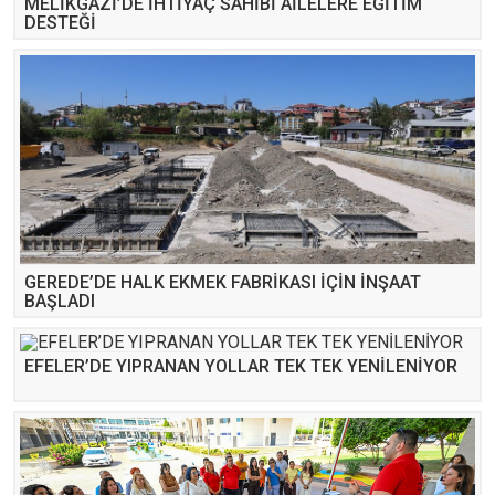
MELİKGAZİ’DE İHTİYAÇ SAHİBİ AİLELERE EĞİTİM
DESTEĞİ
GEREDE’DE HALK EKMEK FABRİKASI İÇİN İNŞAAT
BAŞLADI
EFELER’DE YIPRANAN YOLLAR TEK TEK YENİLENİYOR