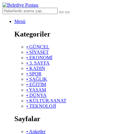
Menü
Kategoriler
• GÜNCEL
• SİYASET
• EKONOMİ
• 3. SAYFA
• KADIN
• SPOR
• SAĞLIK
• EĞİTİM
• YAŞAM
• DÜNYA
• KÜLTÜR-SANAT
• TEKNOLOJİ
Sayfalar
• Anketler