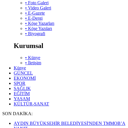
• Foto Galeri
• Video Galeri
• E-Gazete
• E-Dergi
• Köşe Yazarları
• Köşe Yazıları
• Biyografi
Kurumsal
• Künye
• İletişim
Künye
GÜNCEL
EKONOMİ
SPOR
SAĞLIK
EĞİTİM
YAŞAM
KÜLTÜR-SANAT
SON DAKİKA:
AYDIN BÜYÜKŞEHİR BELEDİYESİ'NDEN TMMOB’A