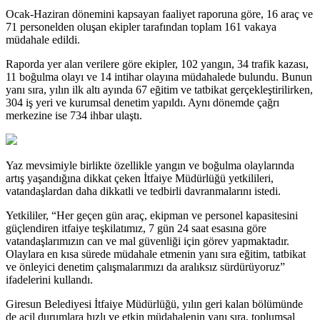
Ocak-Haziran dönemini kapsayan faaliyet raporuna göre, 16 araç ve
71 personelden oluşan ekipler tarafından toplam 161 vakaya
müdahale edildi.
Raporda yer alan verilere göre ekipler, 102 yangın, 34 trafik kazası,
11 boğulma olayı ve 14 intihar olayına müdahalede bulundu. Bunun
yanı sıra, yılın ilk altı ayında 67 eğitim ve tatbikat gerçekleştirilirken,
304 iş yeri ve kurumsal denetim yapıldı. Aynı dönemde çağrı
merkezine ise 734 ihbar ulaştı.
Yaz mevsimiyle birlikte özellikle yangın ve boğulma olaylarında
artış yaşandığına dikkat çeken İtfaiye Müdürlüğü yetkilileri,
vatandaşlardan daha dikkatli ve tedbirli davranmalarını istedi.
Yetkililer, “Her geçen gün araç, ekipman ve personel kapasitesini
güçlendiren itfaiye teşkilatımız, 7 gün 24 saat esasına göre
vatandaşlarımızın can ve mal güvenliği için görev yapmaktadır.
Olaylara en kısa sürede müdahale etmenin yanı sıra eğitim, tatbikat
ve önleyici denetim çalışmalarımızı da aralıksız sürdürüyoruz”
ifadelerini kullandı.
Giresun Belediyesi İtfaiye Müdürlüğü, yılın geri kalan bölümünde
de acil durumlara hızlı ve etkin müdahalenin yanı sıra, toplumsal