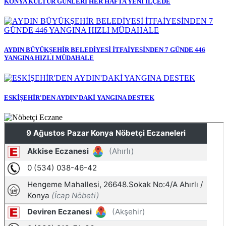
KONYA KÜLTÜR GÜNLERİ HER HAFTA YENİ İLÇEDE
AYDIN BÜYÜKŞEHİR BELEDİYESİ İTFAİYESİNDEN 7 GÜNDE 446
YANGINA HIZLI MÜDAHALE
ESKİŞEHİR'DEN AYDIN'DAKİ YANGINA DESTEK