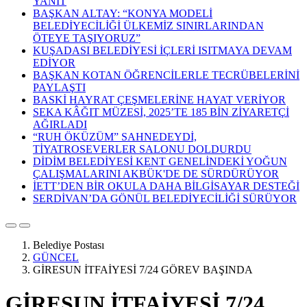
YANIT
BAŞKAN ALTAY: “KONYA MODELİ
BELEDİYECİLİĞİ ÜLKEMİZ SINIRLARINDAN
ÖTEYE TAŞIYORUZ”
KUŞADASI BELEDİYESİ İÇLERİ ISITMAYA DEVAM
EDİYOR
BAŞKAN KOTAN ÖĞRENCİLERLE TECRÜBELERİNİ
PAYLAŞTI
BASKİ HAYRAT ÇEŞMELERİNE HAYAT VERİYOR
SEKA KÂĞIT MÜZESİ, 2025’TE 185 BİN ZİYARETÇİ
AĞIRLADI
“RUH ÖKÜZÜM” SAHNEDEYDİ,
TİYATROSEVERLER SALONU DOLDURDU
DİDİM BELEDİYESİ KENT GENELİNDEKİ YOĞUN
ÇALIŞMALARINI AKBÜK'DE DE SÜRDÜRÜYOR
İETT’DEN BİR OKULA DAHA BİLGİSAYAR DESTEĞİ
SERDİVAN’DA GÖNÜL BELEDİYECİLİĞİ SÜRÜYOR
Belediye Postası
GÜNCEL
GİRESUN İTFAİYESİ 7/24 GÖREV BAŞINDA
GİRESUN İTFAİYESİ 7/24