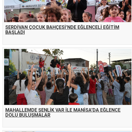
SERDİVAN ÇOCUK BAHÇESİ’NDE EĞLENCELİ EĞİTİM
BAŞLADI
MAHALLEMDE ŞENLİK VAR İLE MANİSA’DA EĞLENCE
DOLU BULUŞMALAR