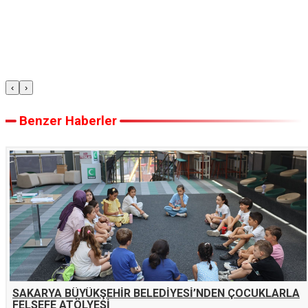
‹
›
Benzer Haberler
SAKARYA BÜYÜKŞEHİR BELEDİYESİ’NDEN ÇOCUKLARLA
FELSEFE ATÖLYESİ