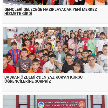
GENÇLERİ GELECEĞE HAZIRLAYACAK YENİ MERKEZ
HİZMETE GİRDİ
BAŞKAN ÖZDEMİR'DEN YAZ KUR'AN KURSU
ÖĞRENCİLERİNE SÜRPRİZ