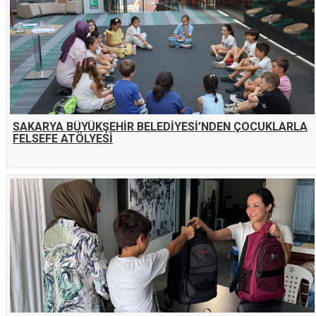
SAKARYA BÜYÜKŞEHİR BELEDİYESİ’NDEN ÇOCUKLARLA
FELSEFE ATÖLYESİ