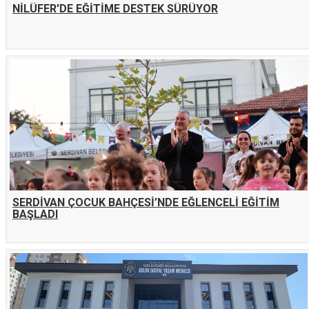
NİLÜFER'DE EĞİTİME DESTEK SÜRÜYOR
SERDİVAN ÇOCUK BAHÇESİ’NDE EĞLENCELİ EĞİTİM
BAŞLADI