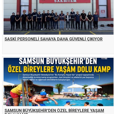
SASKİ PERSONELİ SAHAYA DAHA GÜVENLİ ÇIKIYOR
SAMSUN BÜYÜKŞEHİR'DEN ÖZEL BİREYLERE YAŞAM