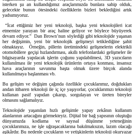
isterken şu an kullandığımız araçlarımızda bunlara sahip olduk,
gelecekte bunun ötesindeki özelliklerin bizleri beklediğini artık
yadsımıyoruz.
“İcat ettiğimiz her yeni teknoloji, başka yeni teknolojileri icat
etmemize yarayan bir araç haline geliyor ve böylece büyüyerek
devam ediyor.” Dan Brown’nun söylediği gibi teknolojide yaşanan
her değişimin, yeni bir teknolojik gelişmeyi tetiklediğine şahit
olmaktayız. Örneğin, pillerin üretimindeki gelişmelerin elektrikli
otomobillere geçişi hızlandırması, akıllı telefonlardaki gelişmeler ile
bilgisayarda yapılacak işlerin çoğunu yapılabilmesi, 3D yazıcıların
kullanılması ile yeni teknolojik ürünlerin ortaya konması, insansız
hava araçlarının savunma başta olmak üzere birçok alanda
kullanılmaya başlanması vb.
Bu gelişim ve değişim çağında özellikle çocuklarımız, doğdukları
andan itibaren teknoloji ile iç içe yaşıyorlar, çocuklarımızı teknoloji
kullanan pasif yapıdan çıkarıp, sorgulayan ve üreten bireyler
olmasını sağlamalıyız.
Teknolojide yaşanılan hızlı gelişimle yapay zekânın kullanım
alanlarının artacağını görmekteyiz. Dijital bir bağ yapısının oluştuğu
dünyamızda kodlama ve sayısal düşünme yeteneğinin
çocuklarımıza, ne işle uğraşacaklarına bakılmaksızın, lazım olacağı
aşikârdır. Bu nedenle çocukların ve yetişkinlerin teknoloji okuryazar