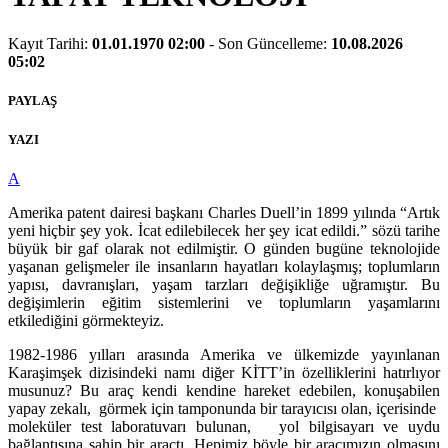
Kayıt
Tarihi
:
01.01.1970 02:00
- Son Güncelleme:
10.08.2026
05:02
PAYLAŞ
YAZI
A
Amerika patent dairesi başkanı Charles Duell’in 1899 yılında “Artık
yeni hiçbir şey yok. İcat edilebilecek her şey icat edildi.” sözü tarihe
büyük bir gaf olarak not edilmiştir. O günden bugüne teknolojide
yaşanan gelişmeler ile insanların hayatları kolaylaşmış; toplumların
yapısı, davranışları, yaşam tarzları değişikliğe uğramıştır. Bu
değişimlerin eğitim sistemlerini ve toplumların yaşamlarını
etkilediğini görmekteyiz.
1982-1986 yılları arasında Amerika ve ülkemizde yayınlanan
Karaşimşek dizisindeki namı diğer KİTT’in özelliklerini hatırlıyor
musunuz? Bu araç kendi kendine hareket edebilen, konuşabilen
yapay zekalı, görmek için tamponunda bir tarayıcısı olan, içerisinde
moleküler test laboratuvarı bulunan, yol bilgisayarı ve uydu
bağlantısına sahip bir araçtı. Hepimiz böyle bir aracımızın olmasını