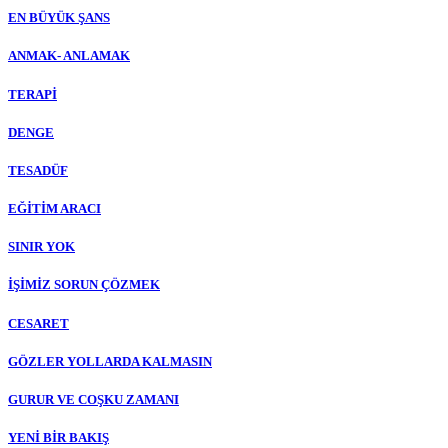
EN BÜYÜK ŞANS
ANMAK- ANLAMAK
TERAPİ
DENGE
TESADÜF
EĞİTİM ARACI
SINIR YOK
İŞİMİZ SORUN ÇÖZMEK
CESARET
GÖZLER YOLLARDA KALMASIN
GURUR VE COŞKU ZAMANI
YENİ BİR BAKIŞ