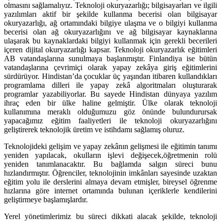
olmasını sağlamalıyız. Teknoloji okuryazarlığı; bilgisayarları ve ilgili
yazılımları aktif bir şekilde kullanma becerisi olan bilgisayar
okuryazarlığı, ağ ortamındaki bilgiye ulaşma ve o bilgiyi kullanma
becerisi olan ağ okuryazarlığını ve ağ bilgisayar kaynaklarına
ulaşarak bu kaynaklardaki bilgiyi kullanmak için gerekli becerileri
içeren dijital okuryazarlığı kapsar. Teknoloji okuryazarlık eğitimleri
AB vatandaşlarına sunulmaya başlanmıştır. Finlandiya ise bütün
vatandaşlarına çevrimiçi olarak yapay zekâya giriş eğitimlerini
sürdürüyor. Hindistan’da çocuklar üç yaşından itibaren kullandıkları
programlama dilleri ile yapay zekâ algoritmaları oluşturarak
programlar yazabiliyorlar. Bu sayede Hindistan dünyaya yazılım
ihraç eden bir ülke haline gelmiştir. Ülke olarak teknoloji
kullanımına meraklı olduğumuzu göz önünde bulundurursak
yapacağımız eğitim faaliyetleri ile teknoloji okuryazarlığını
geliştirerek teknolojik üretim ve istihdamı sağlamış oluruz.
Teknolojideki gelişim ve yapay zekânın gelişmesi ile eğitimin tanımı
yeniden yapılacak, okulların işlevi değişecek,öğretmenin rolü
yeniden tanımlanacaktır. Bu bağlamda salgın süreci bunu
hızlandırmıştır. Öğrenciler, teknolojinin imkânları sayesinde uzaktan
eğitim yolu ile derslerini almaya devam etmişler, bireysel öğrenme
hızlarına göre internet ortamında bulunan içeriklerle kendilerini
geliştirmeye başlamışlardır.
Yerel yönetimlerimiz bu süreci dikkati alacak şekilde, teknoloji