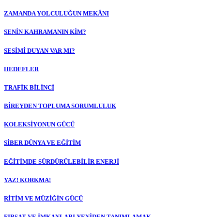
ZAMANDA YOLCULUĞUN MEKÂNI
SENİN KAHRAMANIN KİM?
SESİMİ DUYAN VAR MI?
HEDEFLER
TRAFİK BİLİNCİ
BİREYDEN TOPLUMA SORUMLULUK
KOLEKSİYONUN GÜCÜ
SİBER DÜNYA VE EĞİTİM
EĞİTİMDE SÜRDÜRÜLEBİLİR ENERJİ
YAZ! KORKMA!
RİTİM VE MÜZİĞİN GÜCÜ
FIRSAT VE İMKANLARI YENİDEN TANIMLAMAK