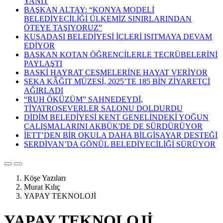
YANIT
BAŞKAN ALTAY: “KONYA MODELİ
BELEDİYECİLİĞİ ÜLKEMİZ SINIRLARINDAN
ÖTEYE TAŞIYORUZ”
KUŞADASI BELEDİYESİ İÇLERİ ISITMAYA DEVAM
EDİYOR
BAŞKAN KOTAN ÖĞRENCİLERLE TECRÜBELERİNİ
PAYLAŞTI
BASKİ HAYRAT ÇEŞMELERİNE HAYAT VERİYOR
SEKA KÂĞIT MÜZESİ, 2025’TE 185 BİN ZİYARETÇİ
AĞIRLADI
“RUH ÖKÜZÜM” SAHNEDEYDİ,
TİYATROSEVERLER SALONU DOLDURDU
DİDİM BELEDİYESİ KENT GENELİNDEKİ YOĞUN
ÇALIŞMALARINI AKBÜK'DE DE SÜRDÜRÜYOR
İETT’DEN BİR OKULA DAHA BİLGİSAYAR DESTEĞİ
SERDİVAN’DA GÖNÜL BELEDİYECİLİĞİ SÜRÜYOR
Köşe Yazıları
Murat Kılıç
YAPAY TEKNOLOJİ
YAPAY TEKNOLOJİ