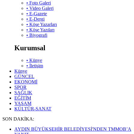
• Foto Galeri
• Video Galeri
• E-Gazete
• E-Dergi
• Köşe Yazarları
• Köşe Yazıları
• Biyografi
Kurumsal
• Künye
• İletişim
Künye
GÜNCEL
EKONOMİ
SPOR
SAĞLIK
EĞİTİM
YAŞAM
KÜLTÜR-SANAT
SON DAKİKA:
AYDIN BÜYÜKŞEHİR BELEDİYESİ'NDEN TMMOB’A