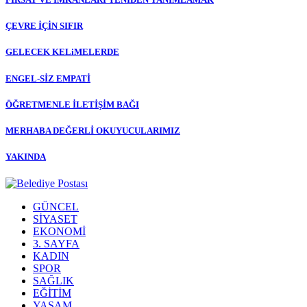
ÇEVRE İÇİN SIFIR
GELECEK KELiMELERDE
ENGEL-SİZ EMPATİ
ÖĞRETMENLE İLETİŞİM BAĞI
MERHABA DEĞERLİ OKUYUCULARIMIZ
YAKINDA
GÜNCEL
SİYASET
EKONOMİ
3. SAYFA
KADIN
SPOR
SAĞLIK
EĞİTİM
YAŞAM