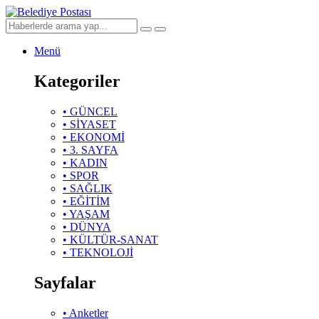
Menü
Kategoriler
• GÜNCEL
• SİYASET
• EKONOMİ
• 3. SAYFA
• KADIN
• SPOR
• SAĞLIK
• EĞİTİM
• YAŞAM
• DÜNYA
• KÜLTÜR-SANAT
• TEKNOLOJİ
Sayfalar
• Anketler